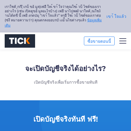
เราใชค้ ุกก้(ี เกบ็ ขอ้ มูล)เพ่อื ใหเ้ ขา้ ใจว่าคุณใชเ้ วบ็ ไซต์ของเรา
อย่างไร (เช่น เปิดดูขอ้ มูลอะไรบ้าง) เพ่อื นาไปพฒั นาใหค้ ุณใชง้
านได้ดขี นึ้ เพยี งกดป่มุ “เขา้ ใจแล้ว” หรอื ใชเ้ วบ็ ไซต์ของเราต่อ
เขา้ ใจแล้ว
(ซ่งึ หมายความว่า) คุณตกลงยอบรบั เงอ่ื นไขต่างๆแล้ว
ข้อมูลเพิ่ม
เติม
ซื้อขายตอนนี้
ซื้อขาย
จะเปิดบัญชีจริงได้อย่างไร?
แพลตฟอร์ม
เปิดบัญชีจริงเพื่อเริ่มการซื้อขายทันที
การวิเคราะห์ตลาด
การศึกษา
เกี่ยวกับเรา
เปิดบัญชีจริงทันที ฟรี!