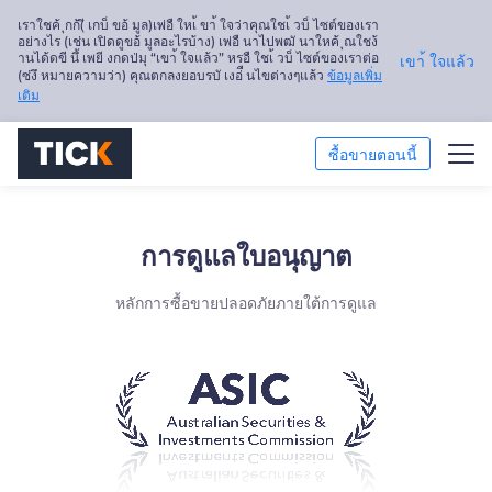
เราใชค้ ุกก้(ี เกบ็ ขอ้ มูล)เพ่อื ใหเ้ ขา้ ใจว่าคุณใชเ้ วบ็ ไซต์ของเรา
อย่างไร (เช่น เปิดดูขอ้ มูลอะไรบ้าง) เพ่อื นาไปพฒั นาใหค้ ุณใชง้
านได้ดขี นึ้ เพยี งกดป่มุ “เขา้ ใจแล้ว” หรอื ใชเ้ วบ็ ไซต์ของเราต่อ
เขา้ ใจแล้ว
(ซ่งึ หมายความว่า) คุณตกลงยอบรบั เงอ่ื นไขต่างๆแล้ว
ข้อมูลเพิ่ม
เติม
ซื้อขายตอนนี้
ซื้อขาย
การดูแลใบอนุญาต
แพลตฟอร์ม
หลักการซื้อขายปลอดภัยภายใต้การดูแล
การวิเคราะห์ตลาด
การศึกษา
เกี่ยวกับเรา