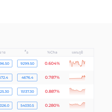
ขาย
ื้อ
%Cha
แผนภูมิ
0.604%
null
96.50
9299.50
0.787%
null
672.4
4676.4
0.887%
null
125.30
15137.30
0.280%
null
026.0
54030.5