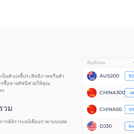
สัญลักษณ
AUS200
เป็นตัวบ่งชี้ประสิทธิภาพหรือตัว
92
ซื้อขายดัชนีช่วยให้คุณ
ลก
CHINA300
4
ีรวม
CHINA50
15
 การต้งัการแจง้เตือนราคาแบบสด
DJ30
54