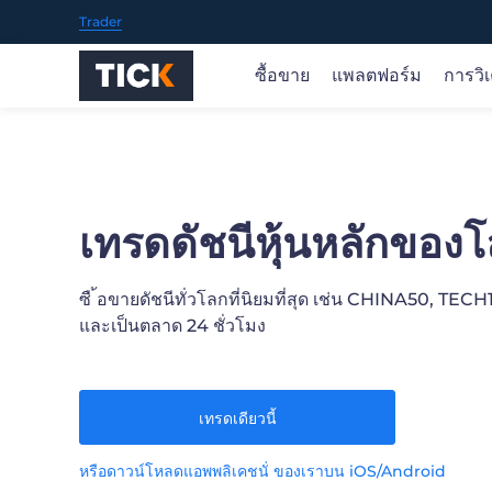
Trader
ซื้อขาย
แพลตฟอร์ม
การวิ
ซื้อขายในตลาดโลก
ซื้อขายได้ทุกที่
ข่าวเกี่ยวกับตลาดและการวิจัย
ภาพรวมการศึกษา
เกี่ยวกับ TICK INVESTMENT
ซื้อขายสินค้า 70+ ในตลาดทั่วโลกรวมถึง ค่าเงิน ทอง.
ผลิตภัณฑ์ของเรารองรับวิธีการดาวน์โหลดและใช้งานที่
รับทราบข้อมูลเชิงลึกของตลาดแบบเรียลไทม์ แนวคิด
TICK INVESTMENT ช่วยคุณในทุกขั้นตอนของเส้น
เราเป็นผู้ให้บริการการซื้อขายออนไลน์ที่เชื่อถือ ได้ให้คุณ
เทรดดัชนีหุ้นหลักของ
น้ำมัน. หุ้น. ดัชนี สกุลเงินดิจิทัล ยอดนิยมและอื่น ๆ เราจะ
และ MT5
ทางการซื้อขายที่นำไปใช้ได้จริง และคำแนะนำอย่างมือ
ทางการซื้อขายของคุณ
เข้าถึงโอกาสในการซื้อขายตลาดการเงินทั่วโลกผ่าน
ภาพรวม >
เพิ่มสินค้าที่น่าสนใจต่อไป
อาชีพ
แพลตฟอร์มและแอพที่เป็นนวัตกรรมของเรา
ภาพรวม >
ซื ้อขายดัชนีทั่วโลกที่นิยมที่สุด เช่น CHINA50, TEC
และเป็นตลาด 24 ชั่วโมง
เปิดบัญชี
เปิดบัญชี
หรือ
หรือ
ลองสาธิตฟรี
ลองสาธิตฟรี
เทรดเดียวนี้
App Store
Goo
หรือดาวน์โหลดแอพพลิเคชนั่ ของเราบน iOS/Android