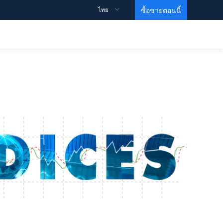
ไทย
ซื้อขายตอนนี้
ข้อมูลจำเพาะการซื้อขาย
สนับสนุน
ข้อมูลเชิงลึก
วิดีโอการศึกษา
รายละเอียดสัญญา
วิธีการเปิดบัญชี？
สเปรด
วิธีการเริ่มต้นการซื้อขาย？
วิธีทำกำไร？
ข้อมูล
MARTIN VIDEO
บัญชีซื้อขาย
คำถามที่พบบ่อย
ความเคลื่อนไหวของดัชนี
หน่วยการสร้างพื้นฐาน
ข้อตกลงและเงื่อนไข
บัญชี ECN
คำสั่งซื้อขายของธนาคารเพื่อการลงทุน
ระดับ 1
บัญชีเลเวอเรจสูง
Gold ETF
ระดับ 2
บัญชีอิสลาม
EIA Crude Oil