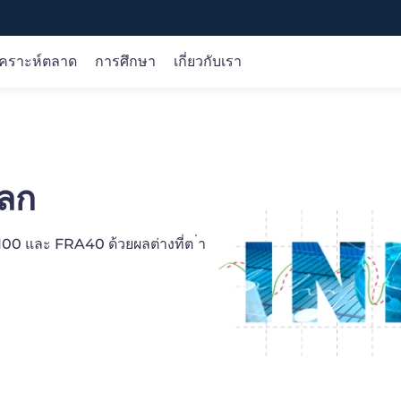
เคราะห์ตลาด
การศึกษา
เกี่ยวกับเรา
ตราสาร
การวิเคราะห์ตลาด
หลักสูตรออนไลน์
บริษัท
Forex
การวิเคราะห์การซื้อขาย
ขั้นพื้นฐาน
เกี่ยวกับเรา
หลากหลายรวมถึงแพลตฟอร์มการซื้อขาย iOS, Android, เว็บ
โลก
สินค้าโภคภัณฑ์
โอกาส
เงื่อนไข
การคุ้มครองเงินของลูกค้า
ดัชนี
วิจัย
ผลิตภัณฑ์
ใบอนุญาต
หุ้น
ปฏิทินเศรษฐกิจ
การซื้อขาย
เลือกเรา
H100 และ FRA40 ด้วยผลต่างที่ต ่า
สกุลเงินดิจิทัล
ปัจจัยพื้นฐาน
เทคนิค
gle Play
Web Trader