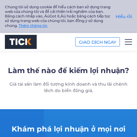
Chúng tôi sử dụng cookie để hiểu cách bạn sử dụng trang
web của chúng tôi và để cải thiện trải nghiệm của bạn.
Bằng cách nhấp vào‚ ÄúGot it‚Äù hoặc bằng cách tiếp tục
Hiểu rồi
sử dụng trang web của chúng tôi, bạn đồng ý sử dụng
chúng.
Thêm thông tin
GIAO DỊCH NGAY
GIAO DỊCH
Làm thế nào để kiếm lợi nhuận?
NỀN TẢNG
Giá tài sản làm đối tượng kinh doanh và thu lãi chênh
PHÂN TÍCH
lệch do biến động giá.
GIÁO DỤC
Công ty
Khám phá lợi nhuận ở mọi nơi
Tiếng Việt