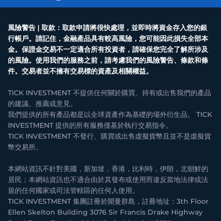
風險警告 | 取款：取款申請將很快處理，並即時將資金存入您的銀
行帳戶。請記住，金融產品具有較高風險，您可能因此損失全部本
金。保證金交易不一定適合所有投資者，請確保您完全了解所涉及
的風險。使用我們的服務之前，請考慮我們的風險警告、條款和條
件。交易者並不擁有交易標的資產及相關權益。
TICK INVESTMENT 不提供任何關於購買、持有或出售我們的產品
的建議、推薦或意見。
我們提供的所有產品都是以全球資產作為基礎的場外衍生品。 TICK
INVESTMENT 提供的所有服務僅基於執行交易指令。
TICK INVESTMENT 不發行、購買或出售虛擬貨幣且並不是虛擬貨
幣交易所。
本網站資訊不針對美國，新加坡，香港，比利時，伊朗，北朝鮮的
居民；本網站資訊也不適合由於其發布或使用而違反當地法律或法
規的任何國家或司法管轄區的任何人使用。
TICK INVESTMENT 集團註冊於開曼群島，註冊地址：3th Floor
Ellen Skelton Building 3076 Sir Francis Drake Highway